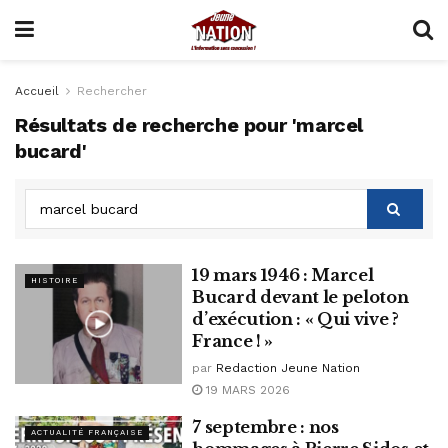
Accueil
Rechercher
Résultats de recherche pour 'marcel
bucard'
19 mars 1946 : Marcel
HISTOIRE
Bucard devant le peloton
d’exécution : « Qui vive ?
France ! »
par
Redaction Jeune Nation
19 MARS 2026
7 septembre : nos
ACTUALITÉ FRANÇAISE