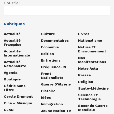
Courriel
Rubriques
Actualité
Culture
Livres
Actualité
Documentaires
Nationalisme
Française
Economie
Nature Et
Actualité
Environnement
Édition
Internationale
Nos
Entretiens
Actualité
Manifestations
Nationaliste
Fréquence JN
Notre Actu
Agenda
Front
Presse
Nationaliste
Boutique
Religion
Guerre D'Algérie
Cédric Sans
Santé-Médecine
Filtre
Histoire
Science Et
Cercle Drumont
Idées
Technologie
Ciné – Musique
Immigration
Seconde Guerre
CLAN
Mondiale
Jeune Nation TV