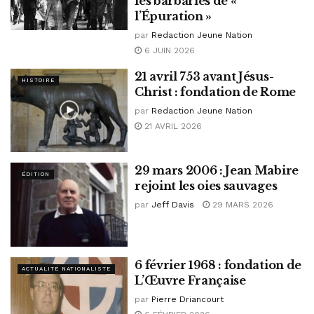
les barbaries de «
l’Épuration »
par
Redaction Jeune Nation
6 JUIN 2026
21 avril 753 avant Jésus-
HISTOIRE
Christ : fondation de Rome
par
Redaction Jeune Nation
21 AVRIL 2026
29 mars 2006 : Jean Mabire
ÉDITION
rejoint les oies sauvages
par
Jeff Davis
29 MARS 2026
6 février 1968 : fondation de
ACTUALITÉ NATIONALISTE
L’Œuvre Française
par
Pierre Driancourt