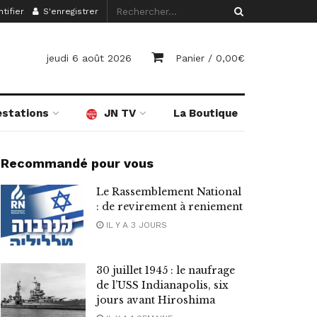
tifier
S'enregistrer
jeudi 6 août 2026
Panier /
0,00
€
estations
JN TV
La Boutique
Recommandé pour vous
Le Rassemblement National
: de revirement à reniement
IL Y A 3 JOURS
30 juillet 1945 : le naufrage
de l’USS Indianapolis, six
jours avant Hiroshima