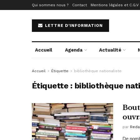
Qui sommes nous ?
Contact
Mentions légales et C.G.V
LETTRE D'INFORMATION
Accueil
Agenda
Actualité
Accueil
Étiquette
bibliothèque nationaliste
Étiquette :
bibliothèque nat
Bout
ouvr
par
Reda
De nombr