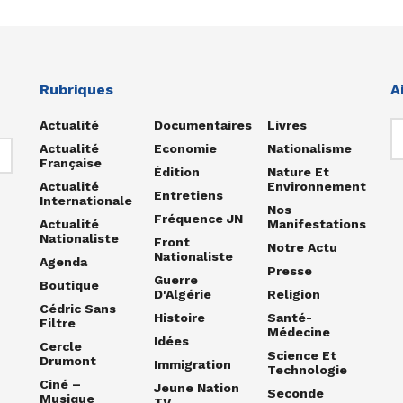
Rubriques
A
Actualité
Documentaires
Livres
Actualité
Economie
Nationalisme
Française
Édition
Nature Et
Actualité
Environnement
Entretiens
Internationale
Nos
Fréquence JN
Actualité
Manifestations
Nationaliste
Front
Notre Actu
Nationaliste
Agenda
Presse
Guerre
Boutique
D'Algérie
Religion
Cédric Sans
Histoire
Santé-
Filtre
Médecine
Idées
Cercle
Science Et
Drumont
Immigration
Technologie
Ciné –
Jeune Nation
Seconde
Musique
TV