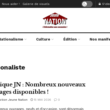
Nous aider !
Galerie de visuels
S'iden
Nationalisme
Culture
Édition
Nos manif
ionaliste
ique JN : Nombreux nouveaux
ages disponibles !
ction Jeune Nation
15 MAI 2026
0
eux ouvrages, neufs et d’occasion, sont désormais