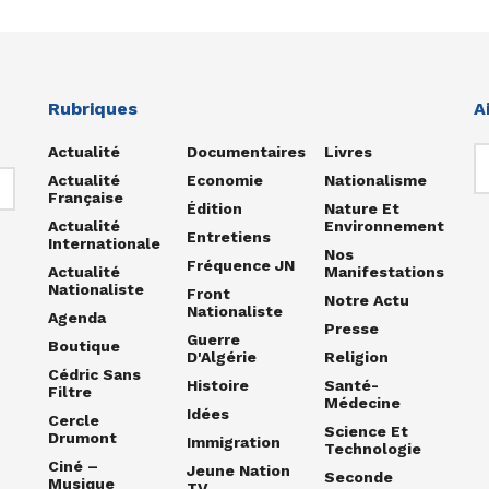
Rubriques
A
Actualité
Documentaires
Livres
Actualité
Economie
Nationalisme
Française
Édition
Nature Et
Actualité
Environnement
Entretiens
Internationale
Nos
Fréquence JN
Actualité
Manifestations
Nationaliste
Front
Notre Actu
Nationaliste
Agenda
Presse
Guerre
Boutique
D'Algérie
Religion
Cédric Sans
Histoire
Santé-
Filtre
Médecine
Idées
Cercle
Science Et
Drumont
Immigration
Technologie
Ciné –
Jeune Nation
Seconde
Musique
TV