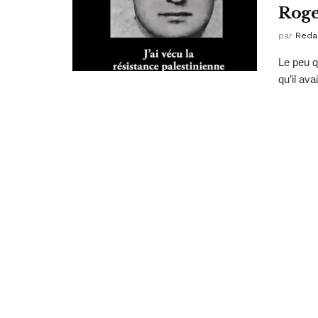
Roge
par
Reda
Le peu q
qu’il ava