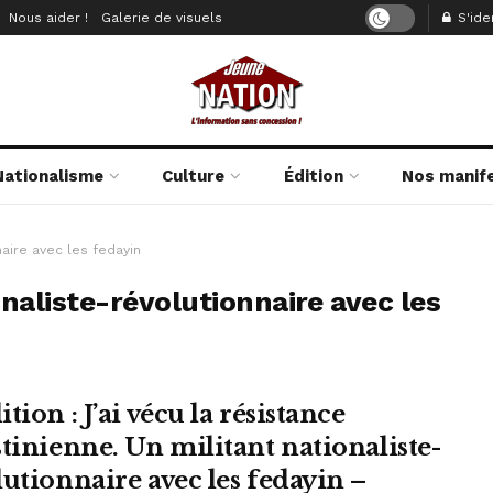
Nous aider !
Galerie de visuels
S'iden
Nationalisme
Culture
Édition
Nos manif
naire avec les fedayin
onaliste-révolutionnaire avec les
tion : J’ai vécu la résistance
stinienne. Un militant nationaliste-
lutionnaire avec les fedayin –