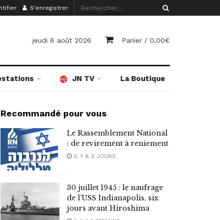
tifier
S'enregistrer
jeudi 6 août 2026
Panier /
0,00
€
estations
JN TV
La Boutique
Recommandé pour vous
Le Rassemblement National
: de revirement à reniement
IL Y A 3 JOURS
30 juillet 1945 : le naufrage
de l’USS Indianapolis, six
jours avant Hiroshima