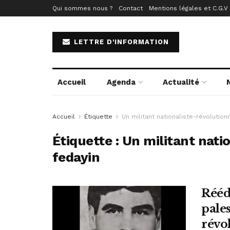
Qui sommes nous ?
Contact
Mentions légales et C.G.V
LETTRE D'INFORMATION
Accueil
Agenda
Actualité
Accueil
Étiquette
Un militant nationaliste-révolution
Étiquette :
Un militant nati
fedayin
Réédi
pale
révo