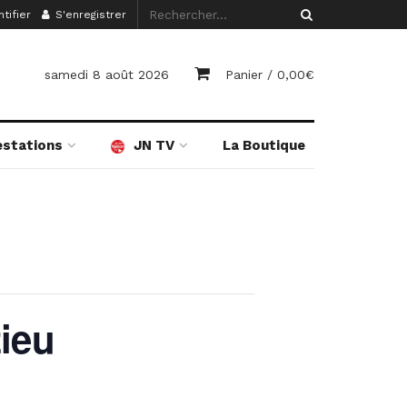
tifier
S'enregistrer
samedi 8 août 2026
Panier /
0,00
€
estations
JN TV
La Boutique
ieu