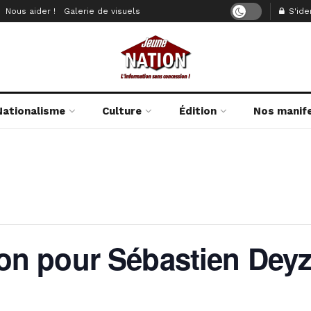
Nous aider !
Galerie de visuels
S'iden
Nationalisme
Culture
Édition
Nos manif
n pour Sébastien Deyz