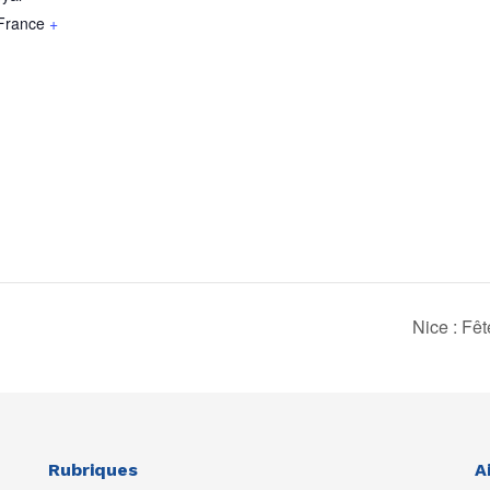
France
+
Nice : Fê
Rubriques
A