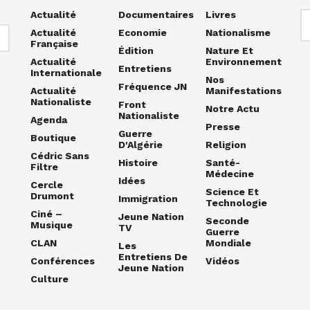
Actualité
Documentaires
Livres
Actualité
Economie
Nationalisme
Française
Édition
Nature Et
Actualité
Environnement
Entretiens
Internationale
Nos
Fréquence JN
Actualité
Manifestations
Nationaliste
Front
Notre Actu
Nationaliste
Agenda
Presse
Guerre
Boutique
D'Algérie
Religion
Cédric Sans
Histoire
Santé-
Filtre
Médecine
Idées
Cercle
Science Et
Drumont
Immigration
Technologie
Ciné –
Jeune Nation
Seconde
Musique
TV
Guerre
CLAN
Mondiale
Les
Entretiens De
Conférences
Vidéos
Jeune Nation
Culture