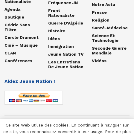
Nationaliste
Fréquence JN
Notre Actu
Agenda
Front
Presse
Nationaliste
Boutique
Religion
Guerre D'Algérie
Cédric Sans
Santé-Médecine
Filtre
Histoire
Science Et
Cercle Drumont
Idées
Technologie
Ciné – Musique
Immigration
Seconde Guerre
CLAN
Mondiale
Jeune Nation TV
Conférences
Vidéos
Les Entretiens
De Jeune Nation
Aidez Jeune Nation !
Ce site Web utilise des cookies. En continuant à naviguer sur
© 1958-2025 Jeune Nation
ce site, vous reconnaissez consentir à leur usage. Pour de plus