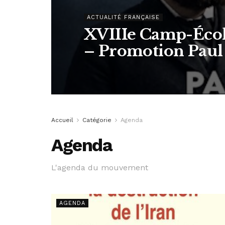
ACTUALITÉ FRANÇAISE
XVIIIe Camp-Écol
– Promotion Paul
Accueil
Catégorie
Agenda
Agenda
L'agenda du mouvement
AGENDA