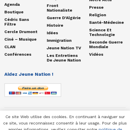
Agenda
Front
Presse
Nationaliste
Boutique
Religion
Guerre D'Algérie
Cédric Sans
Santé-Médecine
Filtre
Histoire
Science Et
Cercle Drumont
Idées
Technologie
Ciné – Musique
Immigration
Seconde Guerre
CLAN
Mondiale
Jeune Nation TV
Conférences
Vidéos
Les Entretiens
De Jeune Nation
Aidez Jeune Nation !
Ce site Web utilise des cookies. En continuant à naviguer sur
© 1958-2025 Jeune Nation
ce site, vous reconnaissez consentir à leur usage. Pour de plus
amples informations, veuillez consulter notre
politique de