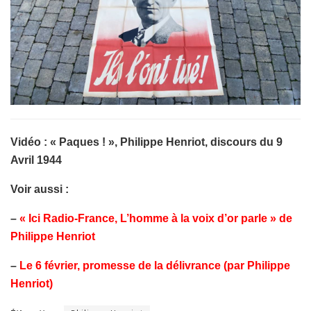
Vidéo : « Paques ! », Philippe Henriot, discours du 9
Avril 1944
Voir aussi :
–
« Ici Radio-France, L’homme à la voix d’or parle » de
Philippe Henriot
–
Le 6 février, promesse de la délivrance (par Philippe
Henriot)