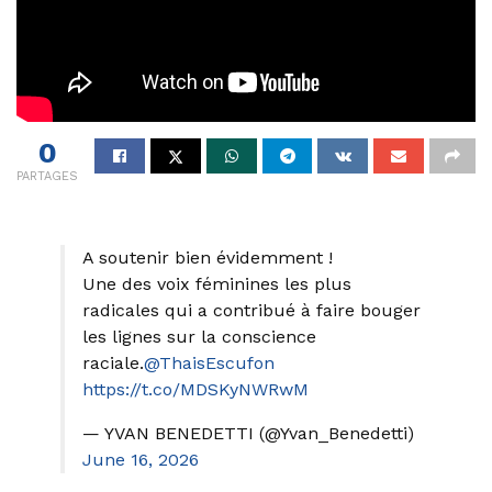
0
PARTAGES
A soutenir bien évidemment !
Une des voix féminines les plus
radicales qui a contribué à faire bouger
les lignes sur la conscience
raciale.
@ThaisEscufon
https://t.co/MDSKyNWRwM
— YVAN BENEDETTI (@Yvan_Benedetti)
June 16, 2026