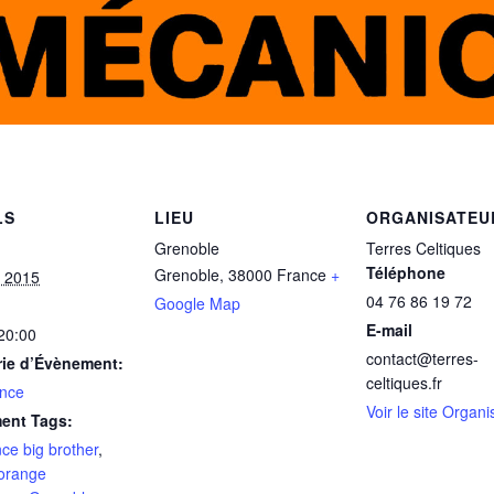
LS
LIEU
ORGANISATEU
Grenoble
Terres Celtiques
Téléphone
Grenoble
,
38000
France
+
 2015
04 76 86 19 72
Google Map
E-mail
 20:00
contact@terres-
rie d’Évènement:
celtiques.fr
nce
Voir le site Organi
ent Tags:
ce big brother
,
orange