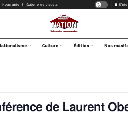
Nous aider !
Galerie de visuels
S'iden
Nationalisme
Culture
Édition
Nos manif
nférence de Laurent Ob