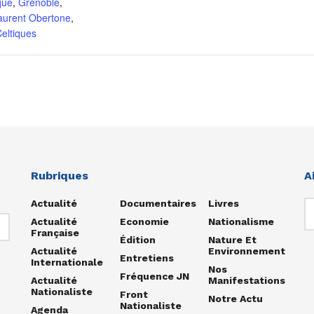
que
,
Grenoble
,
aurent Obertone
,
eltiques
Rubriques
A
Actualité
Documentaires
Livres
Actualité
Economie
Nationalisme
Française
Édition
Nature Et
Actualité
Environnement
Entretiens
Internationale
Nos
Fréquence JN
Actualité
Manifestations
Nationaliste
Front
Notre Actu
Nationaliste
Agenda