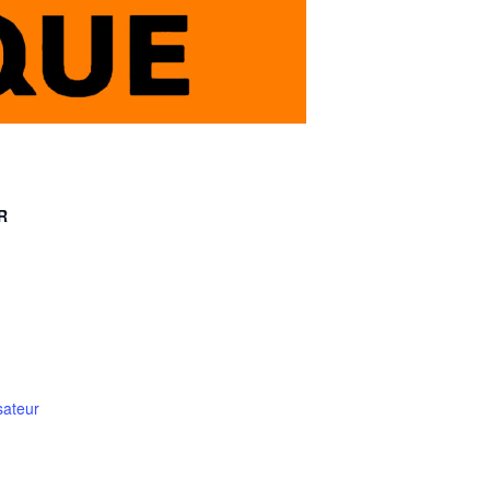
R
sateur