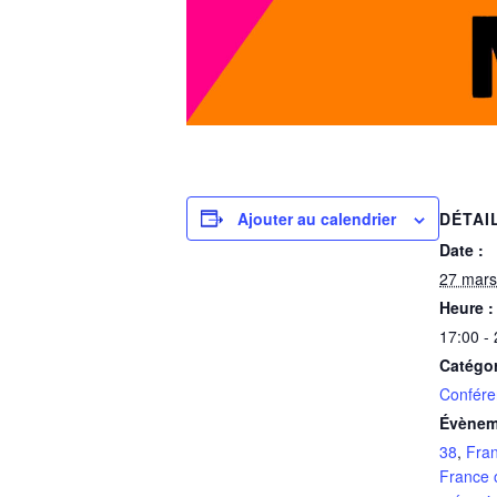
Ajouter au calendrier
DÉTAI
Date :
27 mars
Heure :
17:00 -
Catégo
Confére
Évènem
38
,
Fran
France 