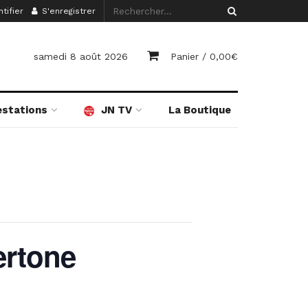
tifier
S'enregistrer
samedi 8 août 2026
Panier /
0,00
€
estations
JN TV
La Boutique
ertone