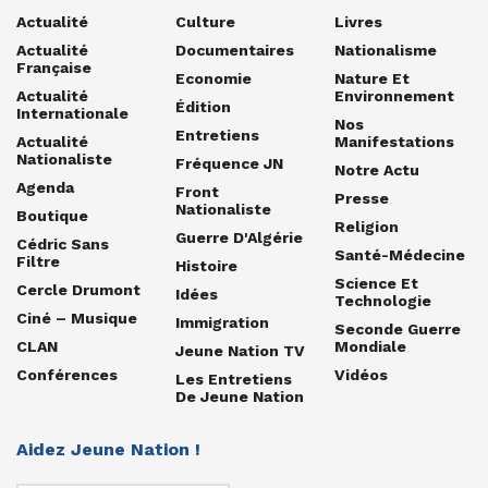
Actualité
Culture
Livres
Actualité
Documentaires
Nationalisme
Française
Economie
Nature Et
Actualité
Environnement
Édition
Internationale
Nos
Entretiens
Actualité
Manifestations
Nationaliste
Fréquence JN
Notre Actu
Agenda
Front
Presse
Nationaliste
Boutique
Religion
Guerre D'Algérie
Cédric Sans
Santé-Médecine
Filtre
Histoire
Science Et
Cercle Drumont
Idées
Technologie
Ciné – Musique
Immigration
Seconde Guerre
CLAN
Mondiale
Jeune Nation TV
Conférences
Vidéos
Les Entretiens
De Jeune Nation
Aidez Jeune Nation !