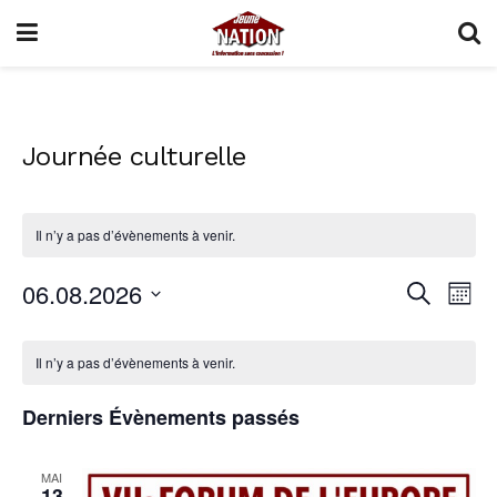
Journée culturelle
Il n’y a pas d’évènements à venir.
06.08.2026
Reche
Nav
Recherche
Mois
de
Sélectionnez
et
Calendrier
une
vu
Il n’y a pas d’évènements à venir.
naviga
date.
de
Év
de
Derniers Évènements passés
Évènements
vues
MAI
Évène
13