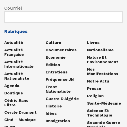
Courriel
Rubriques
Actualité
Culture
Livres
Actualité
Documentaires
Nationalisme
Française
Economie
Nature Et
Actualité
Environnement
Édition
Internationale
Nos
Entretiens
Actualité
Manifestations
Nationaliste
Fréquence JN
Notre Actu
Agenda
Front
Presse
Nationaliste
Boutique
Religion
Guerre D'Algérie
Cédric Sans
Santé-Médecine
Filtre
Histoire
Science Et
Cercle Drumont
Idées
Technologie
Ciné – Musique
Immigration
Seconde Guerre
CLAN
Mondiale