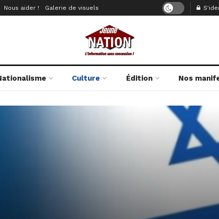
Nous aider !
Galerie de visuels
S'iden
Nationalisme
Culture
Édition
Nos manif