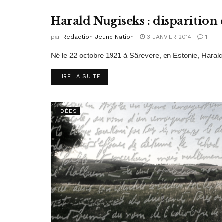
Harald Nugiseks : disparition
HISTOIRE
par
Redaction Jeune Nation
3 JANVIER 2014
1
Né le 22 octobre 1921 à Särevere, en Estonie, Harald 
DETAILS
LIRE LA SUITE
IDÉES