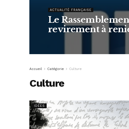
ACTUALITÉ FRANÇAISE
Le Rassemblement 
revirement à ren
Accueil
Catégorie
Culture
Culture
IDÉES