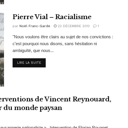
Pierre Vial – Racialisme
par
Noël Franc-Garde
22 DÉCEMBRE 2013
1
"Nous voulons être clairs au sujet de nos convictions :
c’est pourquoi nous disons, sans hésitation ni
ambiguïté, que nous...
DETAILS
LIRE LA SUITE
terventions de Vincent Reynouard,
ur du monde paysan
 paysannerie nationaliste » Intervention de Florian Rouanet,