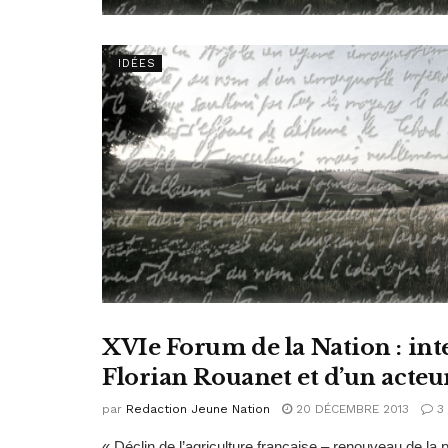
IDÉES
XVIe Forum de la Nation : in
IDÉES
Florian Rouanet et d’un acte
par
Redaction Jeune Nation
20 DÉCEMBRE 2013
3
« Déclin de l’agriculture française – renouveau de la