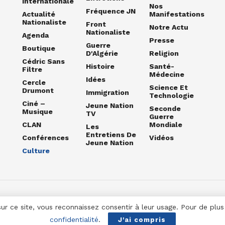
Internationale
Nos
Fréquence JN
Actualité
Manifestations
Nationaliste
Front
Notre Actu
Nationaliste
Agenda
Presse
Guerre
Boutique
D'Algérie
Religion
Cédric Sans
Histoire
Santé-
Filtre
Médecine
Idées
Cercle
Science Et
Drumont
Immigration
Technologie
Ciné –
Jeune Nation
Seconde
Musique
TV
Guerre
CLAN
Mondiale
Les
Entretiens De
Conférences
Vidéos
Jeune Nation
Culture
sur ce site, vous reconnaissez consentir à leur usage. Pour de plu
confidentialité
.
J'ai compris