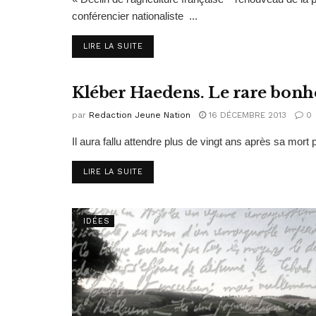
conférencier nationaliste ...
DETAILS
LIRE LA SUITE
Kléber Haedens. Le rare bonhe
IDÉES
par
Redaction Jeune Nation
16 DÉCEMBRE 2013
0
Il aura fallu attendre plus de vingt ans après sa mort
DETAILS
LIRE LA SUITE
IDÉES