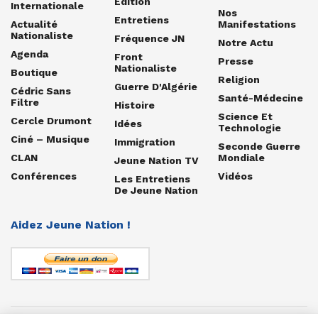
Édition
Internationale
Nos
Entretiens
Actualité
Manifestations
Nationaliste
Fréquence JN
Notre Actu
Agenda
Front
Presse
Nationaliste
Boutique
Religion
Guerre D'Algérie
Cédric Sans
Santé-Médecine
Filtre
Histoire
Science Et
Cercle Drumont
Idées
Technologie
Ciné – Musique
Immigration
Seconde Guerre
CLAN
Mondiale
Jeune Nation TV
Conférences
Vidéos
Les Entretiens
De Jeune Nation
Aidez Jeune Nation !