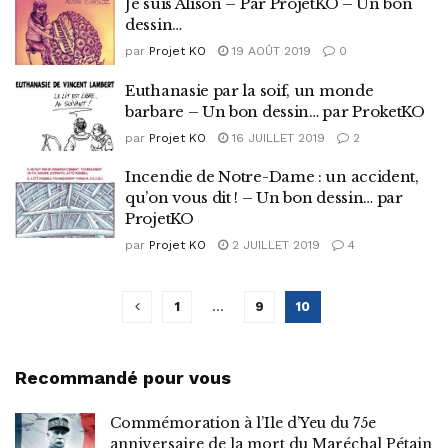
Je suis Alison – Par ProjetKO – Un bon
dessin…
par
Projet KO
19 AOÛT 2019
0
Euthanasie par la soif, un monde
barbare – Un bon dessin… par ProketKO
par
Projet KO
16 JUILLET 2019
2
Incendie de Notre-Dame : un accident,
qu’on vous dit ! – Un bon dessin… par
ProjetKO
par
Projet KO
2 JUILLET 2019
4
1
…
9
10
Recommandé pour vous
Commémoration à l’Ile d’Yeu du 75e
anniversaire de la mort du Maréchal Pétain