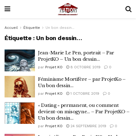
Accueil
Étiquette
Un bon dessin...
Étiquette :
Un bon dessin…
Jean-Marie Le Pen, portrait – Par
ProjetKO – Un bon dessin…
par
Projet KO
8 OCTOBRE 2019
0
Féminisme Mortifère – par ProjetKo –
Un bon dessin…
par
Projet KO
1 OCTOBRE 2019
0
« Dating » permanent, ou comment
devient-on misogyne… – Par ProjetKO –
Un bon dessin…
par
Projet KO
24 SEPTEMBRE 2019
0