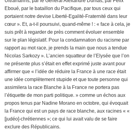
Ultramarins, par le Général Alexandre Dumas, par Félix
Eboué, par le bataillon du Pacifique, par tous ceux qui
portaient notre devise Liberté-Egalité-Fraternité dans leur
cœur ». Et, a-t-il poursuivi, quand-même ! : « face à cela, je
suis prêt à regarder de près comment évoluer ensemble
sur le plan législatif. Pour la condamnation du racisme par
rapport au mot race, je prends la main que nous a tendue
Nicolas Sarkozy ». L’ancien squatteur de l’Elysée que l’on
ne présente plus s’était en effet exprimé juste avant pour
affirmer que « l’idée de réduire la France à une race était
une idée complètement stupide et que toute personne qui
assimilera la race Blanche à la France ne portera pas
l’étiquette de mon parti politique. » comme un échos aux
propos tenus par Nadine Morano en octobre, qui évoquait
la France qui est un pays de race blanche, aux racines « «
[judéo]-chrétiennes »; ce qui lui avait valu de se faire
exclure des Républicains.