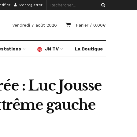
tifier
S'enregistrer
vendredi 7 août 2026
Panier /
0,00
€
estations
JN TV
La Boutique
ée : Luc Jousse
extrême gauche