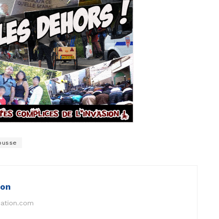
jousse
ion
nation.com