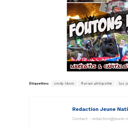
Étiquettes:
cindy léoni
florian philipotte
luc 
Redaction Jeune Nat
Contact :
redaction@jeune-