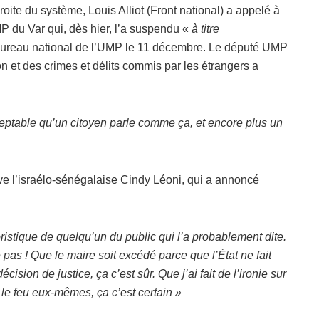
roite du système, Louis Alliot (Front national) a appelé à
MP du Var qui, dès hier, l’a suspendu «
à titre
u bureau national de l’UMP le 11 décembre. Le député UMP
ion et des crimes et délits commis par les étrangers a
ceptable qu’un citoyen parle comme ça, et encore plus un
uve l’israélo-sénégalaise Cindy Léoni, qui a annoncé
ristique de quelqu’un du public qui l’a probablement dite.
 pas ! Que le maire soit excédé parce que l’État ne fait
cision de justice, ça c’est sûr. Que j’ai fait de l’ironie sur
is le feu eux-mêmes, ça c’est certain »