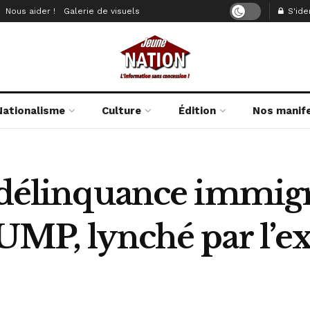
Nous aider !
Galerie de visuels
S'iden
Nationalisme
Culture
Édition
Nos manif
 délinquance immigr
’UMP, lynché par l’