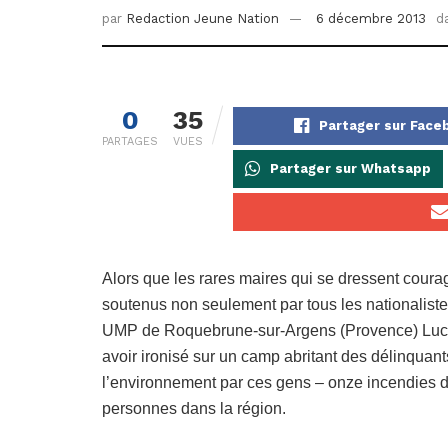
par
Redaction Jeune Nation
6 décembre 2013
d
0
35
Partager sur Face
PARTAGES
VUES
Partager sur Whatsapp
Alors que les rares maires qui se dressent courag
soutenus non seulement par tous les nationalistes
UMP de Roquebrune-sur-Argens (Provence) Luc Jo
avoir ironisé sur un camp abritant des délinquan
l’environnement par ces gens – onze incendies dé
personnes dans la région.