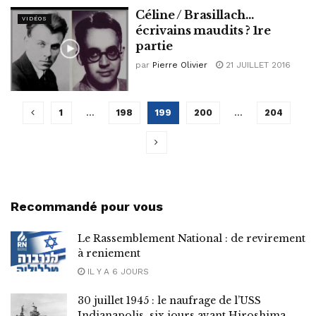
Céline / Brasillach…
VIDÉOS
écrivains maudits ? 1re
partie
par
Pierre Olivier
21 JUILLET 2016
1
…
198
199
200
…
204
Recommandé pour vous
Le Rassemblement National : de revirement
à reniement
IL Y A 6 JOURS
30 juillet 1945 : le naufrage de l’USS
Indianapolis, six jours avant Hiroshima