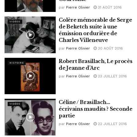
par
Pierre Olivier
31 AOÛT 2016
Colère mémorable de Serge
VIDÉOS
de Beketch suite à une
émission ordurière de
Charles Villeneuve
par
Pierre Olivier
30 AOÛT 2016
Robert Brasillach, Le procès
HISTOIRE
de Jeanne d’Arc
par
Pierre Olivier
23 JUILLET 2016
Céline / Brasillach…
VIDÉOS
écrivains maudits ? Seconde
partie
par
Pierre Olivier
22 JUILLET 2016