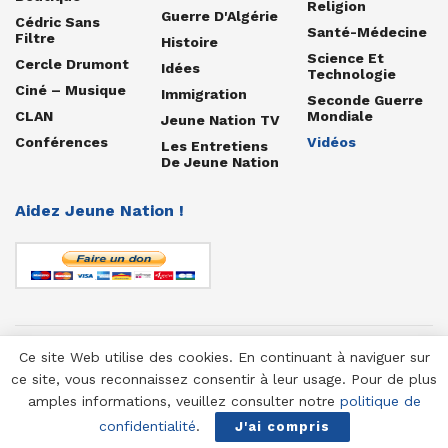
Religion
Guerre D'Algérie
Cédric Sans
Santé-Médecine
Filtre
Histoire
Science Et
Cercle Drumont
Idées
Technologie
Ciné – Musique
Immigration
Seconde Guerre
CLAN
Mondiale
Jeune Nation TV
Conférences
Vidéos
Les Entretiens
De Jeune Nation
Aidez Jeune Nation !
Ce site Web utilise des cookies. En continuant à naviguer sur
© 1958-2025 Jeune Nation
ce site, vous reconnaissez consentir à leur usage. Pour de plus
amples informations, veuillez consulter notre
politique de
confidentialité
.
J'ai compris