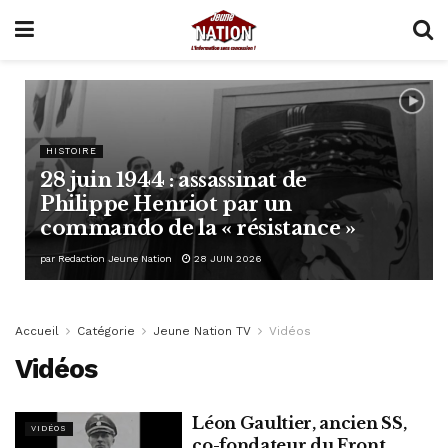
HISTOIRE
28 juin 1944 : assassinat de
Philippe Henriot par un
commando de la « résistance »
par
Redaction Jeune Nation
28 JUIN 2026
Accueil
Catégorie
Jeune Nation TV
Vidéos
Vidéos
Léon Gaultier, ancien SS,
VIDÉOS
co-fondateur du Front