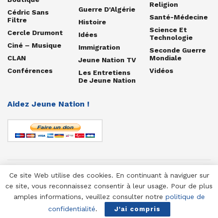
Religion
Guerre D'Algérie
Cédric Sans
Santé-Médecine
Filtre
Histoire
Science Et
Cercle Drumont
Idées
Technologie
Ciné – Musique
Immigration
Seconde Guerre
CLAN
Mondiale
Jeune Nation TV
Conférences
Vidéos
Les Entretiens
De Jeune Nation
Aidez Jeune Nation !
Ce site Web utilise des cookies. En continuant à naviguer sur
© 1958-2025 Jeune Nation
ce site, vous reconnaissez consentir à leur usage. Pour de plus
amples informations, veuillez consulter notre
politique de
confidentialité
.
J'ai compris