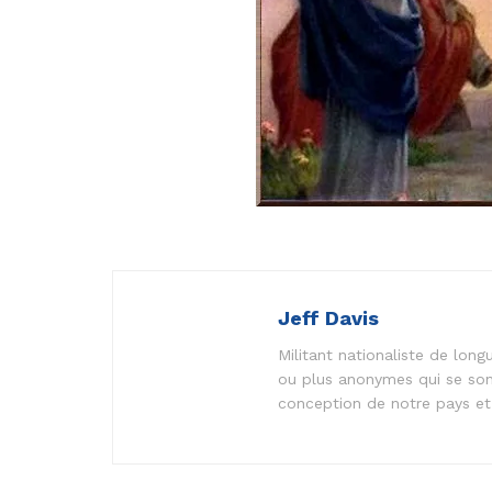
Jeff Davis
Militant nationaliste de lo
ou plus anonymes qui se son
conception de notre pays et 