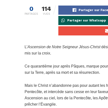
0
114
Partager sur Fac
PARTAGES
VUES
Partager sur Whatsapp
L’
Ascension de Notre Seigneur Jésus-Christ
dési
mis sur la croix.
Ce quarantième jour après Pâques, marque pour l
sur la Terre, après sa mort et sa résurrection.
Mais le Christ n’abandonne pas pour autant les ho
Pentecôte, et intercède sans cesse en leur faveu
Ascension au ciel, lors de la Pentecôte, les Apôtr
prêcher l’Évangile.