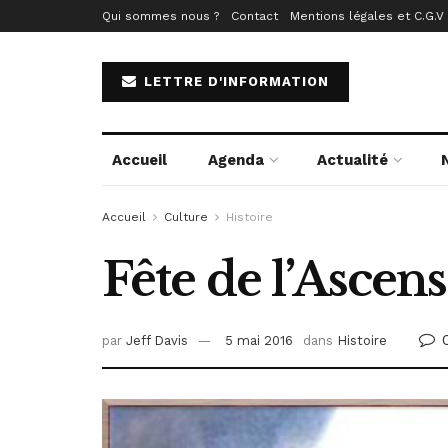
Qui sommes nous ?
Contact
Mentions légales et C.G.V
LETTRE D'INFORMATION
Accueil
Agenda
Actualité
Accueil
Culture
Histoire
Fête de l’Ascen
par
Jeff Davis
5 mai 2016
dans
Histoire