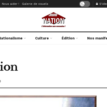
Nous aider !
Galerie de visuels
S'iden
Nationalisme
Culture
Édition
Nos manif
sion
0