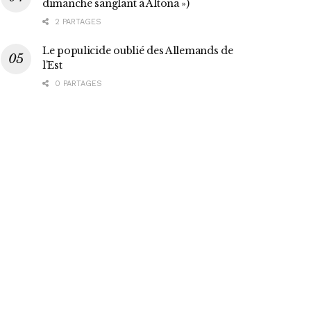
dimanche sanglant à Altona »)
2 PARTAGES
Le populicide oublié des Allemands de
l’Est
0 PARTAGES