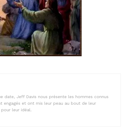
ngue date, Jeff Davis nous présente les hommes connus
t engagés et ont mis leur peau au bout de leur
pour leur idéal.