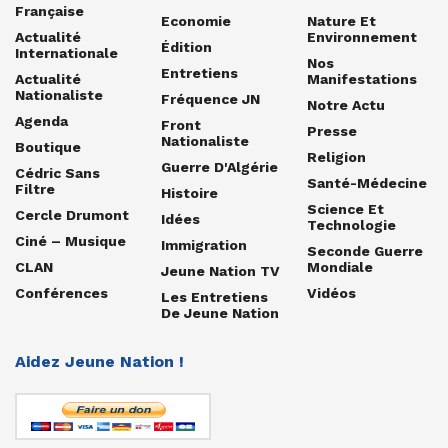
Française
Economie
Nature Et
Actualité
Environnement
Édition
Internationale
Nos
Entretiens
Actualité
Manifestations
Nationaliste
Fréquence JN
Notre Actu
Agenda
Front
Presse
Nationaliste
Boutique
Religion
Guerre D'Algérie
Cédric Sans
Santé-Médecine
Filtre
Histoire
Science Et
Cercle Drumont
Idées
Technologie
Ciné – Musique
Immigration
Seconde Guerre
CLAN
Mondiale
Jeune Nation TV
Conférences
Vidéos
Les Entretiens
De Jeune Nation
Aidez Jeune Nation !