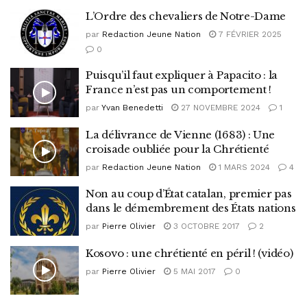
L’Ordre des chevaliers de Notre-Dame
par
Redaction Jeune Nation
7 FÉVRIER 2025
0
Puisqu’il faut expliquer à Papacito : la
France n’est pas un comportement !
par
Yvan Benedetti
27 NOVEMBRE 2024
1
La délivrance de Vienne (1683) : Une
croisade oubliée pour la Chrétienté
par
Redaction Jeune Nation
1 MARS 2024
4
Non au coup d’État catalan, premier pas
dans le démembrement des États nations
par
Pierre Olivier
3 OCTOBRE 2017
2
Kosovo : une chrétienté en péril ! (vidéo)
par
Pierre Olivier
5 MAI 2017
0