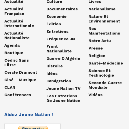
Actualité
Culture
Livres
Actualité
Documentaires
Nationalisme
Française
Economie
Nature Et
Actualité
Environnement
Édition
Internationale
Nos
Entretiens
Actualité
Manifestations
Nationaliste
Fréquence JN
Notre Actu
Agenda
Front
Presse
Nationaliste
Boutique
Religion
Guerre D'Algérie
Cédric Sans
Santé-Médecine
Filtre
Histoire
Science Et
Cercle Drumont
Idées
Technologie
Ciné – Musique
Immigration
Seconde Guerre
CLAN
Mondiale
Jeune Nation TV
Conférences
Vidéos
Les Entretiens
De Jeune Nation
Aidez Jeune Nation !