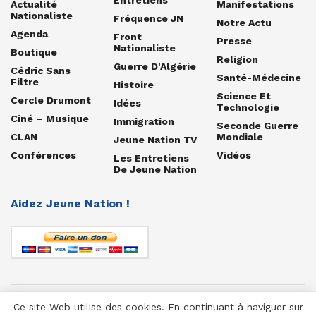
Actualité
Manifestations
Nationaliste
Fréquence JN
Notre Actu
Agenda
Front
Presse
Nationaliste
Boutique
Religion
Guerre D'Algérie
Cédric Sans
Santé-Médecine
Filtre
Histoire
Science Et
Cercle Drumont
Idées
Technologie
Ciné – Musique
Immigration
Seconde Guerre
CLAN
Mondiale
Jeune Nation TV
Conférences
Vidéos
Les Entretiens
De Jeune Nation
Aidez Jeune Nation !
Ce site Web utilise des cookies. En continuant à naviguer sur