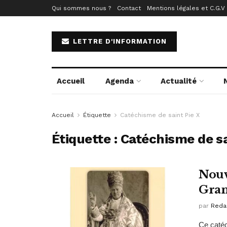
Qui sommes nous ?
Contact
Mentions légales et C.G.V
LETTRE D'INFORMATION
Accueil
Agenda
Actualité
Accueil
Étiquette
Catéchisme de saint Pie X
Étiquette :
Catéchisme de sa
Nouv
Gran
par
Reda
Ce catéc