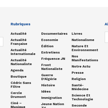
Rubriques
A
Actualité
Documentaires
Livres
Actualité
Economie
Nationalisme
Française
Édition
Nature Et
Actualité
Environnement
Entretiens
Internationale
Nos
Fréquence JN
Actualité
Manifestations
Nationaliste
Front
Notre Actu
Nationaliste
Agenda
Presse
Guerre
Boutique
D'Algérie
Religion
Cédric Sans
Histoire
Santé-
Filtre
Médecine
Idées
Cercle
Science Et
Drumont
Immigration
Technologie
Ciné –
Jeune Nation
Seconde
Musique
TV