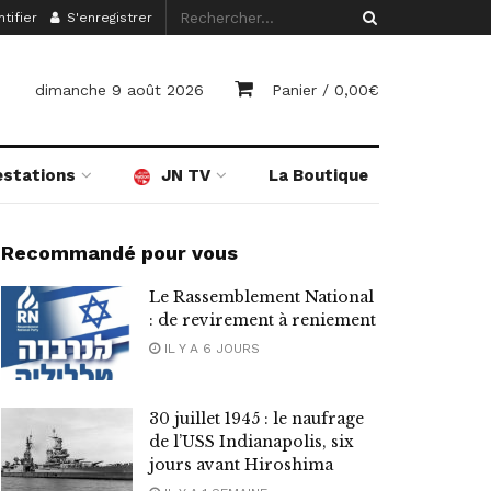
tifier
S'enregistrer
dimanche 9 août 2026
Panier /
0,00
€
estations
JN TV
La Boutique
Recommandé pour vous
Le Rassemblement National
: de revirement à reniement
IL Y A 6 JOURS
30 juillet 1945 : le naufrage
de l’USS Indianapolis, six
jours avant Hiroshima