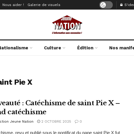
Nous aider !
Galerie de visuels
S'iden
Nationalisme
Culture
Édition
Nos manif
int Pie X
eauté : Catéchisme de saint Pie X –
d catéchisme
ction Jeune Nation
2 OCTOBRE 2025
0
hisme, revu et publié sous le pontificat du pape saint Pie X fut