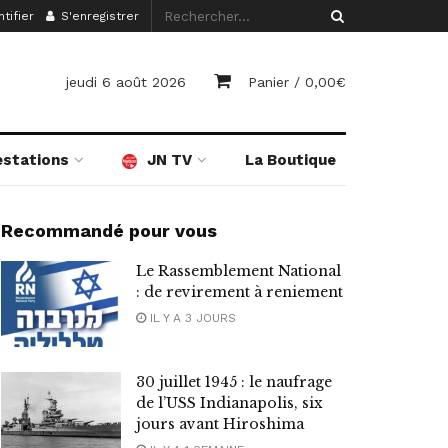
tifier
S'enregistrer
jeudi 6 août 2026
Panier /
0,00
€
estations
JN TV
La Boutique
Recommandé pour vous
Le Rassemblement National
: de revirement à reniement
IL Y A 3 JOURS
30 juillet 1945 : le naufrage
de l’USS Indianapolis, six
jours avant Hiroshima