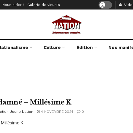
Nous aider !
Galerie de visuels
S'iden
Nationalisme
Culture
Édition
Nos manif
amné – Millésime K
ction Jeune Nation
4 NOVEMBRE 2024
0
 Millésime K