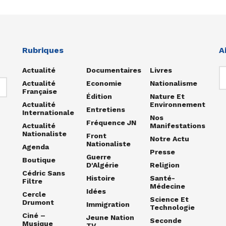
Rubriques
A
Actualité
Documentaires
Livres
Actualité
Economie
Nationalisme
Française
Édition
Nature Et
Actualité
Environnement
Entretiens
Internationale
Nos
Fréquence JN
Actualité
Manifestations
Nationaliste
Front
Notre Actu
Nationaliste
Agenda
Presse
Guerre
Boutique
D'Algérie
Religion
Cédric Sans
Histoire
Santé-
Filtre
Médecine
Idées
Cercle
Science Et
Drumont
Immigration
Technologie
Ciné –
Jeune Nation
Seconde
Musique
TV