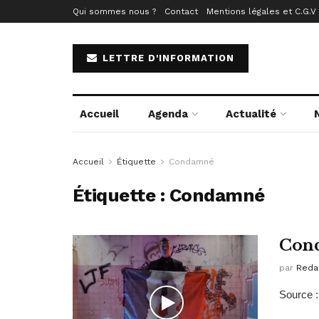
Qui sommes nous ?
Contact
Mentions légales et C.G.V
LETTRE D'INFORMATION
Accueil
Agenda
Actualité
Accueil
Étiquette
Condamné
Étiquette :
Condamné
Cond
par
Reda
Source :