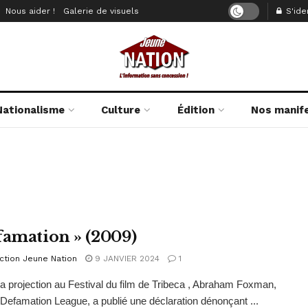
Nous aider !
Galerie de visuels
S'iden
Nationalisme
Culture
Édition
Nos manif
famation » (2009)
ction Jeune Nation
9 JANVIER 2024
1
a projection au Festival du film de Tribeca , Abraham Foxman,
i-Defamation League, a publié une déclaration dénonçant ...