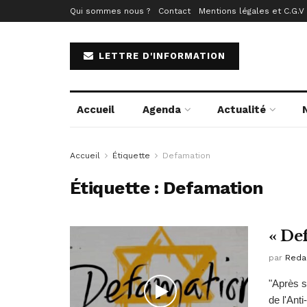
Qui sommes nous ?
Contact
Mentions légales et C.G.V
LETTRE D'INFORMATION
Accueil
Agenda
Actualité
Accueil
Étiquette
Defamation
Étiquette :
Defamation
« De
par
Reda
"Après s
de l'Ant