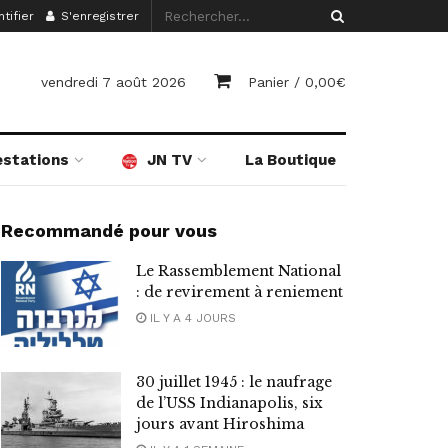
tifier
S'enregistrer
vendredi 7 août 2026
Panier /
0,00
€
estations
JN TV
La Boutique
Recommandé pour vous
Le Rassemblement National
: de revirement à reniement
IL Y A 4 JOURS
30 juillet 1945 : le naufrage
de l’USS Indianapolis, six
jours avant Hiroshima