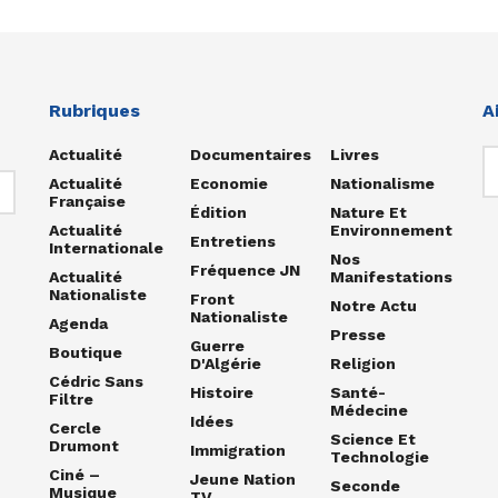
Rubriques
A
Actualité
Documentaires
Livres
Actualité
Economie
Nationalisme
Française
Édition
Nature Et
Actualité
Environnement
Entretiens
Internationale
Nos
Fréquence JN
Actualité
Manifestations
Nationaliste
Front
Notre Actu
Nationaliste
Agenda
Presse
Guerre
Boutique
D'Algérie
Religion
Cédric Sans
Histoire
Santé-
Filtre
Médecine
Idées
Cercle
Science Et
Drumont
Immigration
Technologie
Ciné –
Jeune Nation
Seconde
Musique
TV