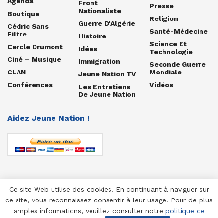
Agenda
Front
Presse
Nationaliste
Boutique
Religion
Guerre D'Algérie
Cédric Sans
Santé-Médecine
Filtre
Histoire
Science Et
Cercle Drumont
Idées
Technologie
Ciné – Musique
Immigration
Seconde Guerre
CLAN
Mondiale
Jeune Nation TV
Conférences
Vidéos
Les Entretiens
De Jeune Nation
Aidez Jeune Nation !
Ce site Web utilise des cookies. En continuant à naviguer sur
© 1958-2025 Jeune Nation
ce site, vous reconnaissez consentir à leur usage. Pour de plus
amples informations, veuillez consulter notre
politique de