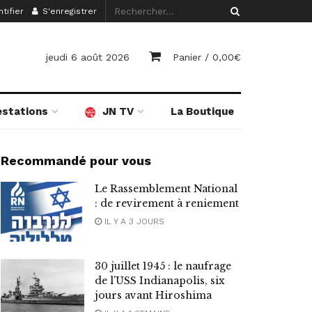
tifier
S'enregistrer
jeudi 6 août 2026
Panier /
0,00
€
estations
JN TV
La Boutique
Recommandé pour vous
Le Rassemblement National
: de revirement à reniement
IL Y A 3 JOURS
30 juillet 1945 : le naufrage
de l’USS Indianapolis, six
jours avant Hiroshima