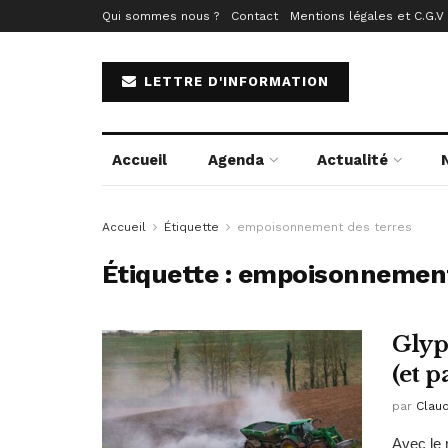
Qui sommes nous ?
Contact
Mentions légales et C.G.V
LETTRE D'INFORMATION
Accueil
Agenda
Actualité
Accueil
Étiquette
empoisonnement des terres
Étiquette :
empoisonnement
Glyp
(et 
par
Clau
Avec le 