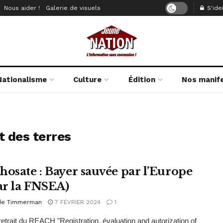
Nous aider !
Galerie de visuels
S'iden
Nationalisme
Culture
Édition
Nos manif
 des terres
hosate : Bayer sauvée par l’Europe
par la FNSEA)
de Timmerman
7 FÉVRIER 2024
1
retrait du REACH "Registration, évaluation and autorization of