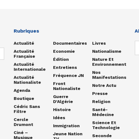
Rubriques
A
Actualité
Documentaires
Livres
Actualité
Economie
Nationalisme
Française
Édition
Nature Et
Actualité
Environnement
Entretiens
Internationale
Nos
Fréquence JN
Actualité
Manifestations
Nationaliste
Front
Notre Actu
Nationaliste
Agenda
Presse
Guerre
Boutique
D'Algérie
Religion
Cédric Sans
Histoire
Santé-
Filtre
Médecine
Idées
Cercle
Science Et
Drumont
Immigration
Technologie
Ciné –
Jeune Nation
Seconde
Musique
TV