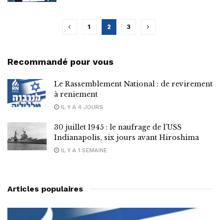
1
2
3
Recommandé pour vous
Le Rassemblement National : de revirement
à reniement
IL Y A 4 JOURS
30 juillet 1945 : le naufrage de l’USS
Indianapolis, six jours avant Hiroshima
IL Y A 1 SEMAINE
Articles populaires