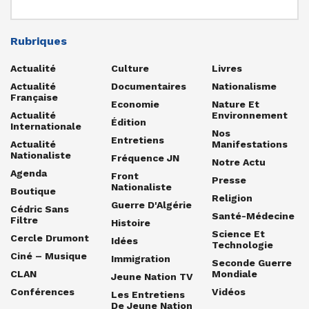
Rubriques
Actualité
Culture
Livres
Actualité
Documentaires
Nationalisme
Française
Economie
Nature Et
Actualité
Environnement
Édition
Internationale
Nos
Entretiens
Actualité
Manifestations
Nationaliste
Fréquence JN
Notre Actu
Agenda
Front
Presse
Nationaliste
Boutique
Religion
Guerre D'Algérie
Cédric Sans
Santé-Médecine
Filtre
Histoire
Science Et
Cercle Drumont
Idées
Technologie
Ciné – Musique
Immigration
Seconde Guerre
CLAN
Mondiale
Jeune Nation TV
Conférences
Vidéos
Les Entretiens
De Jeune Nation