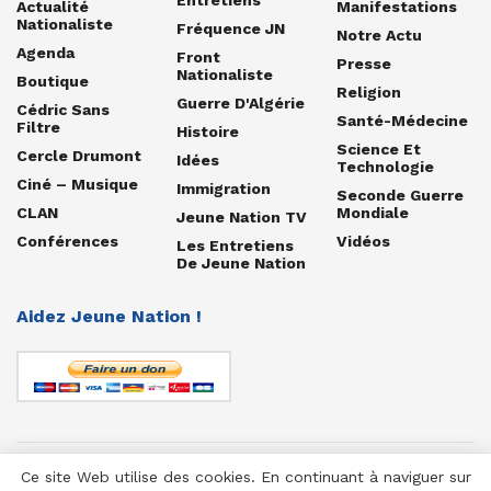
Actualité
Manifestations
Nationaliste
Fréquence JN
Notre Actu
Agenda
Front
Presse
Nationaliste
Boutique
Religion
Guerre D'Algérie
Cédric Sans
Santé-Médecine
Filtre
Histoire
Science Et
Cercle Drumont
Idées
Technologie
Ciné – Musique
Immigration
Seconde Guerre
CLAN
Mondiale
Jeune Nation TV
Conférences
Vidéos
Les Entretiens
De Jeune Nation
Aidez Jeune Nation !
Ce site Web utilise des cookies. En continuant à naviguer sur