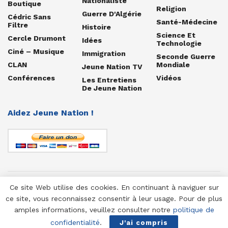
Nationaliste
Boutique
Religion
Guerre D'Algérie
Cédric Sans
Santé-Médecine
Filtre
Histoire
Science Et
Cercle Drumont
Idées
Technologie
Ciné – Musique
Immigration
Seconde Guerre
CLAN
Mondiale
Jeune Nation TV
Conférences
Vidéos
Les Entretiens
De Jeune Nation
Aidez Jeune Nation !
Ce site Web utilise des cookies. En continuant à naviguer sur
© 1958-2025 Jeune Nation
ce site, vous reconnaissez consentir à leur usage. Pour de plus
amples informations, veuillez consulter notre
politique de
confidentialité
.
J'ai compris