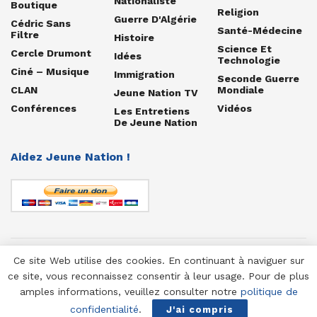
Nationaliste
Boutique
Religion
Guerre D'Algérie
Cédric Sans
Santé-Médecine
Filtre
Histoire
Science Et
Cercle Drumont
Idées
Technologie
Ciné – Musique
Immigration
Seconde Guerre
CLAN
Mondiale
Jeune Nation TV
Conférences
Vidéos
Les Entretiens
De Jeune Nation
Aidez Jeune Nation !
Ce site Web utilise des cookies. En continuant à naviguer sur
© 1958-2025 Jeune Nation
ce site, vous reconnaissez consentir à leur usage. Pour de plus
amples informations, veuillez consulter notre
politique de
confidentialité
.
J'ai compris