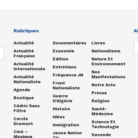
Rubriques
A
Actualité
Documentaires
Livres
Actualité
Economie
Nationalisme
Française
Édition
Nature Et
Actualité
Environnement
Entretiens
Internationale
Nos
Fréquence JN
Actualité
Manifestations
Nationaliste
Front
Notre Actu
Nationaliste
Agenda
Presse
Guerre
Boutique
D'Algérie
Religion
Cédric Sans
Histoire
Santé-
Filtre
Médecine
Idées
Cercle
Science Et
Drumont
Immigration
Technologie
Ciné –
Jeune Nation
Seconde
Musique
TV