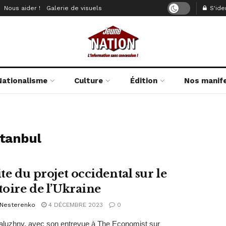
Nous aider !
Galerie de visuels
S'iden
Nationalisme
Culture
Édition
Nos manif
stanbul
ite du projet occidental sur le
toire de l’Ukraine
 Nesterenko
4 DÉCEMBRE 2023
0
aluzhny, avec son entrevue à The Economist sur