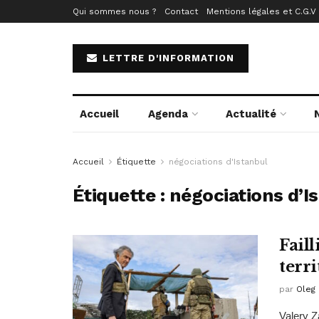
Qui sommes nous ?
Contact
Mentions légales et C.G.V
LETTRE D'INFORMATION
Accueil
Agenda
Actualité
Accueil
Étiquette
négociations d'Istanbul
Étiquette :
négociations d’I
Faill
terri
par
Oleg
Valery Z