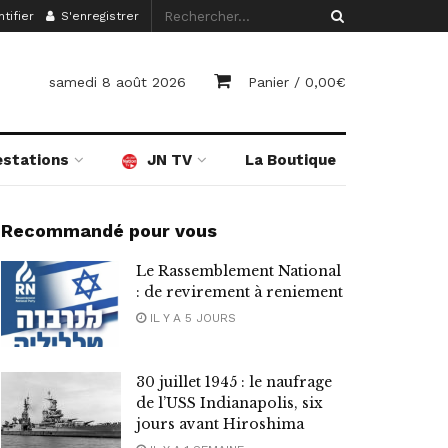
tifier
S'enregistrer
samedi 8 août 2026
Panier /
0,00
€
estations
JN TV
La Boutique
Recommandé pour vous
Le Rassemblement National
: de revirement à reniement
IL Y A 5 JOURS
30 juillet 1945 : le naufrage
de l’USS Indianapolis, six
jours avant Hiroshima