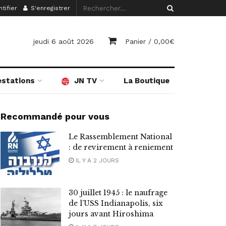
tifier
S'enregistrer
jeudi 6 août 2026
Panier /
0,00
€
estations
JN TV
La Boutique
Recommandé pour vous
Le Rassemblement National
: de revirement à reniement
IL Y A 2 JOURS
30 juillet 1945 : le naufrage
de l’USS Indianapolis, six
jours avant Hiroshima