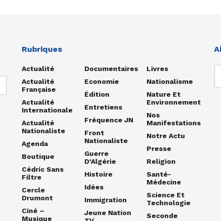
Rubriques
A
Actualité
Documentaires
Livres
Actualité
Economie
Nationalisme
Française
Édition
Nature Et
Actualité
Environnement
Entretiens
Internationale
Nos
Fréquence JN
Actualité
Manifestations
Nationaliste
Front
Notre Actu
Nationaliste
Agenda
Presse
Guerre
Boutique
D'Algérie
Religion
Cédric Sans
Histoire
Santé-
Filtre
Médecine
Idées
Cercle
Science Et
Drumont
Immigration
Technologie
Ciné –
Jeune Nation
Seconde
Musique
TV