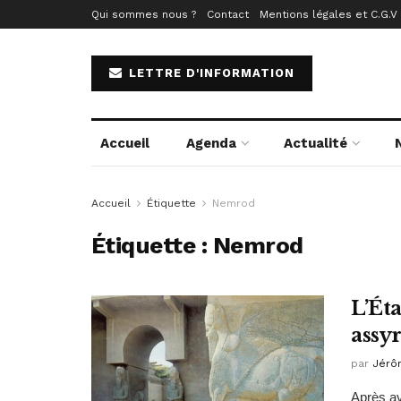
Qui sommes nous ?
Contact
Mentions légales et C.G.V
LETTRE D'INFORMATION
Accueil
Agenda
Actualité
Accueil
Étiquette
Nemrod
Étiquette :
Nemrod
L’Éta
assy
par
Jérô
Après av