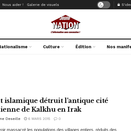
Nous aider !
Galerie de visuels
S'iden
Nationalisme
Culture
Édition
Nos manif
t islamique détruit l’antique cité
rienne de Kalkhu en Irak
me Deseille
6 MARS 2015
0
oir massacré les populations des villages entiers, réduits des