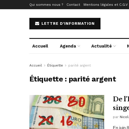
Qui sommes nous ?
Contact
Mentions légales et C.G.V
LETTRE D'INFORMATION
Accueil
Agenda
Actualité
Accueil
Étiquette
parité argent
Étiquette :
parité argent
De l
sing
par
Nicol
En juin 