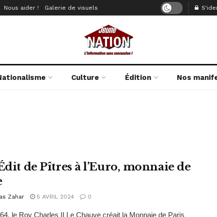
Nous aider !
Galerie de visuels
S'iden
Nationalisme
Culture
Édition
Nos manif
’Édit de Pîtres à l’Euro, monnaie de
e
as Zahar
5 AVRIL 2024
0
864, le Roy Charles II Le Chauve créait la Monnaie de Paris