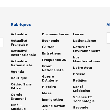
Rubriques
A
Actualité
Documentaires
Livres
Actualité
Economie
Nationalisme
Française
Édition
Nature Et
Actualité
Environnement
Entretiens
Internationale
Nos
Fréquence JN
Actualité
Manifestations
Nationaliste
Front
Notre Actu
Nationaliste
Agenda
Presse
Guerre
Boutique
D'Algérie
Religion
Cédric Sans
Histoire
Santé-
Filtre
Médecine
Idées
Cercle
Science Et
Drumont
Immigration
Technologie
Ciné –
Jeune Nation
Seconde
Musique
TV