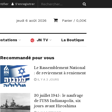
tifier
S'enregistrer
jeudi 6 août 2026
Panier /
0,00
€
estations
JN TV
La Boutique
Recommandé pour vous
Le Rassemblement National
: de revirement à reniement
IL Y A 3 JOURS
30 juillet 1945 : le naufrage
de l’USS Indianapolis, six
jours avant Hiroshima