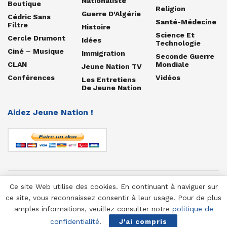
Nationaliste
Boutique
Religion
Guerre D'Algérie
Cédric Sans
Santé-Médecine
Filtre
Histoire
Science Et
Cercle Drumont
Idées
Technologie
Ciné – Musique
Immigration
Seconde Guerre
CLAN
Mondiale
Jeune Nation TV
Conférences
Vidéos
Les Entretiens
De Jeune Nation
Aidez Jeune Nation !
Ce site Web utilise des cookies. En continuant à naviguer sur
© 1958-2025 Jeune Nation
ce site, vous reconnaissez consentir à leur usage. Pour de plus
amples informations, veuillez consulter notre
politique de
confidentialité
.
J'ai compris