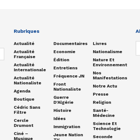
Rubriques
A
Actualité
Documentaires
Livres
Actualité
Economie
Nationalisme
Française
Édition
Nature Et
Actualité
Environnement
Entretiens
Internationale
Nos
Fréquence JN
Actualité
Manifestations
Nationaliste
Front
Notre Actu
Nationaliste
Agenda
Presse
Guerre
Boutique
D'Algérie
Religion
Cédric Sans
Histoire
Santé-
Filtre
Médecine
Idées
Cercle
Science Et
Drumont
Immigration
Technologie
Ciné –
Jeune Nation
Seconde
Musique
TV