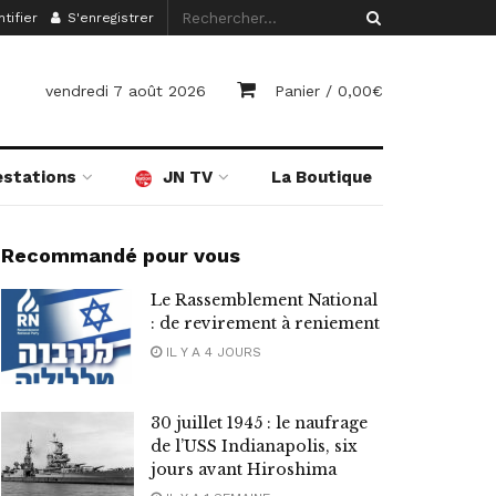
tifier
S'enregistrer
vendredi 7 août 2026
Panier /
0,00
€
estations
JN TV
La Boutique
Recommandé pour vous
Le Rassemblement National
: de revirement à reniement
IL Y A 4 JOURS
30 juillet 1945 : le naufrage
de l’USS Indianapolis, six
jours avant Hiroshima