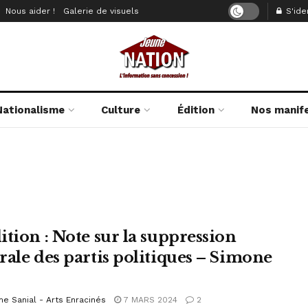
Nous aider !
Galerie de visuels
S'iden
Nationalisme
Culture
Édition
Nos manif
ition : Note sur la suppression
rale des partis politiques – Simone
e Sanial - Arts Enracinés
7 MARS 2024
2