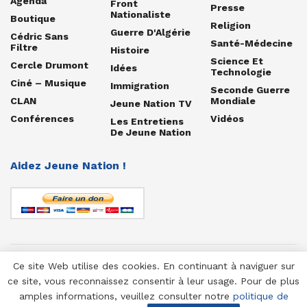
Agenda
Front
Presse
Nationaliste
Boutique
Religion
Guerre D'Algérie
Cédric Sans
Santé-Médecine
Filtre
Histoire
Science Et
Cercle Drumont
Idées
Technologie
Ciné – Musique
Immigration
Seconde Guerre
CLAN
Mondiale
Jeune Nation TV
Conférences
Vidéos
Les Entretiens
De Jeune Nation
Aidez Jeune Nation !
Ce site Web utilise des cookies. En continuant à naviguer sur
© 1958-2025 Jeune Nation
ce site, vous reconnaissez consentir à leur usage. Pour de plus
amples informations, veuillez consulter notre
politique de