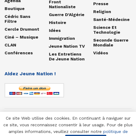
Agenda
Front
Presse
Nationaliste
Boutique
Religion
Guerre D'Algérie
Cédric Sans
Santé-Médecine
Filtre
Histoire
Science Et
Cercle Drumont
Idées
Technologie
Ciné – Musique
Immigration
Seconde Guerre
CLAN
Mondiale
Jeune Nation TV
Conférences
Vidéos
Les Entretiens
De Jeune Nation
Aidez Jeune Nation !
Ce site Web utilise des cookies. En continuant à naviguer sur
© 1958-2025 Jeune Nation
ce site, vous reconnaissez consentir à leur usage. Pour de plus
amples informations, veuillez consulter notre
politique de