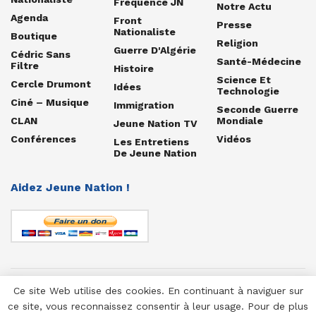
Fréquence JN
Notre Actu
Agenda
Front
Presse
Nationaliste
Boutique
Religion
Guerre D'Algérie
Cédric Sans
Santé-Médecine
Filtre
Histoire
Science Et
Cercle Drumont
Idées
Technologie
Ciné – Musique
Immigration
Seconde Guerre
CLAN
Mondiale
Jeune Nation TV
Conférences
Vidéos
Les Entretiens
De Jeune Nation
Aidez Jeune Nation !
Ce site Web utilise des cookies. En continuant à naviguer sur
© 1958-2025 Jeune Nation
ce site, vous reconnaissez consentir à leur usage. Pour de plus