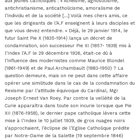
aux jeunes catholiques : « Athéisme, agnosticisme,
antichristianisme, anticatholicisme, amoralisme de
l’individu et de la société […] Voilà mes chers amis, ce
que les dirigeants de l’A.F enseignent à leurs disciples et
que vous devez entendre. » Déjà, le 29 janvier 1914, le
futur Saint Pie X (1835-1914) lança un décret de
condamnation, son successeur Pie XI (1857- 1939) mis à
l’Index l’A.F le 29 décembre 1926, était-ce dû à
l’influence des modernistes comme Maurice Blondel
(1861-1949) et de Paul Archambault (1883-1950) ? La
question demeure, mais on ne peut dans cette affaire
opérer une similitude dans le cas de la condamnation du
Rexisme par l’attitude équivoque du Cardinal, Mgr
Joseph Ernest Van Roey. Par contre la velléité de la
Curie apparaîtra dans toute son incurie lorsque que Pie
XII (1876-1958), le dernier pape catholique lèvera cette
mise à l’Index le 10 juillet 1939, de gros nuages noirs
s’approchaient, l’éclipse de l’Eglise Catholique prédite
par Notre-Dame de la Salette (19 septembre 1846)