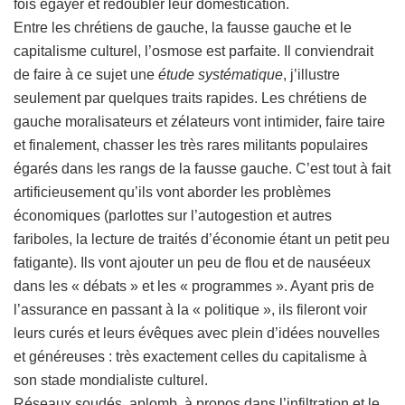
fois égayer et redoubler leur domestication.
Entre les chrétiens de gauche, la fausse gauche et le
capitalisme culturel, l’osmose est parfaite. Il conviendrait
de faire à ce sujet une
étude systématique
, j’illustre
seulement par quelques traits rapides. Les chrétiens de
gauche moralisateurs et zélateurs vont intimider, faire taire
et finalement, chasser les très rares militants populaires
égarés dans les rangs de la fausse gauche. C’est tout à fait
artificieusement qu’ils vont aborder les problèmes
économiques (parlottes sur l’autogestion et autres
fariboles, la lecture de traités d’économie étant un petit peu
fatigante). Ils vont ajouter un peu de flou et de nauséeux
dans les « débats » et les « programmes ». Ayant pris de
l’assurance en passant à la « politique », ils fileront voir
leurs curés et leurs évêques avec plein d’idées nouvelles
et généreuses : très exactement celles du capitalisme à
son stade mondialiste culturel.
Réseaux soudés, aplomb, à propos dans l’infiltration et le