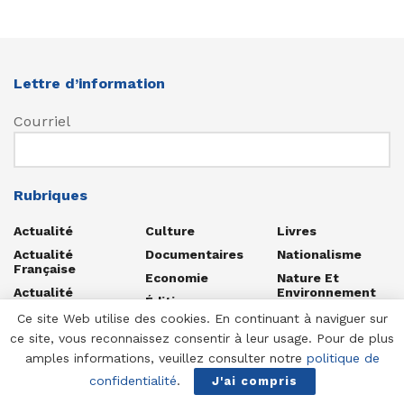
Lettre d’information
Courriel
Rubriques
Actualité
Culture
Livres
Actualité
Documentaires
Nationalisme
Française
Economie
Nature Et
Actualité
Environnement
Édition
Internationale
Nos
Ce site Web utilise des cookies. En continuant à naviguer sur
Entretiens
Actualité
Manifestations
ce site, vous reconnaissez consentir à leur usage. Pour de plus
Nationaliste
Fréquence JN
Notre Actu
amples informations, veuillez consulter notre
politique de
Agenda
Front
Presse
confidentialité
.
J'ai compris
Nationaliste
Boutique
Religion