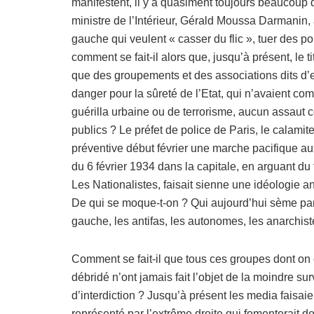
manifestent, il y a quasiment toujours beaucoup 
ministre de l’Intérieur, Gérald Moussa Darmanin,
gauche qui veulent « casser du flic », tuer des po
comment se fait-il alors que, jusqu’à présent, le 
que des groupements et des associations dits d’
danger pour la sûreté de l’Etat, qui n’avaient 
guérilla urbaine ou de terrorisme, aucun assaut c
publics ? Le préfet de police de Paris, le calamit
préventive début février une marche pacifique 
du 6 février 1934 dans la capitale, en arguant du
Les Nationalistes, faisait sienne une idéologie ant
De qui se moque-t-on ? Qui aujourd’hui sème part
gauche, les antifas, les autonomes, les anarchist
Comment se fait-il que tous ces groupes dont on c
débridé n’ont jamais fait l’objet de la moindre 
d’interdiction ? Jusqu’à présent les media faisa
représenté par l’extrême droite qui fomenterait de