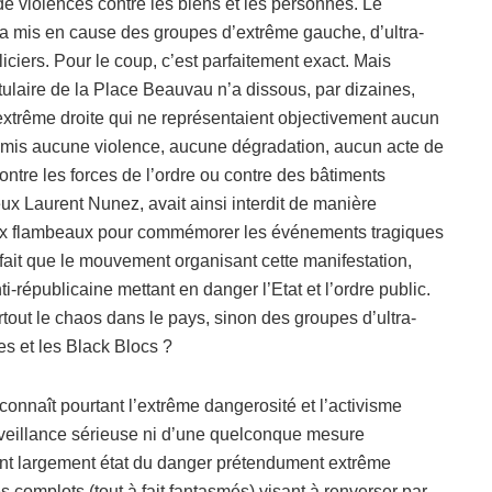
de violences contre les biens et les personnes. Le
 a mis en cause des groupes d’extrême gauche, d’ultra-
liciers. Pour le coup, c’est parfaitement exact. Mais
titulaire de la Place Beauvau n’a dissous, par dizaines,
extrême droite qui ne représentaient objectivement aucun
commis aucune violence, aucune dégradation, aucun acte de
ontre les forces de l’ordre ou contre des bâtiments
eux Laurent Nunez, avait ainsi interdit de manière
aux flambeaux pour commémorer les événements tragiques
 fait que le mouvement organisant cette manifestation,
i-républicaine mettant en danger l’Etat et l’ordre public.
out le chaos dans le pays, sinon des groupes d’ultra-
es et les Black Blocs ?
onnaît pourtant l’extrême dangerosité et l’activisme
surveillance sérieuse ni d’une quelconque mesure
ient largement état du danger prétendument extrême
s complots (tout à fait fantasmés) visant à renverser par