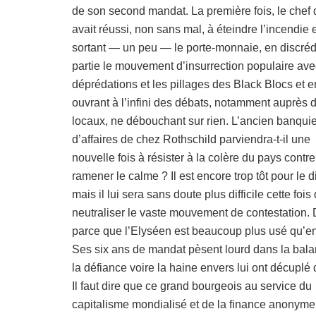
de son second mandat. La première fois, le chef d
avait réussi, non sans mal, à éteindre l’incendie 
sortant — un peu — le porte-monnaie, en discréd
partie le mouvement d’insurrection populaire ave
déprédations et les pillages des Black Blocs et e
ouvrant à l’infini des débats, notamment auprès 
locaux, ne débouchant sur rien. L’ancien banquie
d’affaires de chez Rothschild parviendra-t-il une
nouvelle fois à résister à la colère du pays contre 
ramener le calme ? Il est encore trop tôt pour le d
mais il lui sera sans doute plus difficile cette fois
neutraliser le vaste mouvement de contestation.
parce que l’Elyséen est beaucoup plus usé qu’e
Ses six ans de mandat pèsent lourd dans la bala
la défiance voire la haine envers lui ont décuplé 
Il faut dire que ce grand bourgeois au service du
capitalisme mondialisé et de la finance anonyme