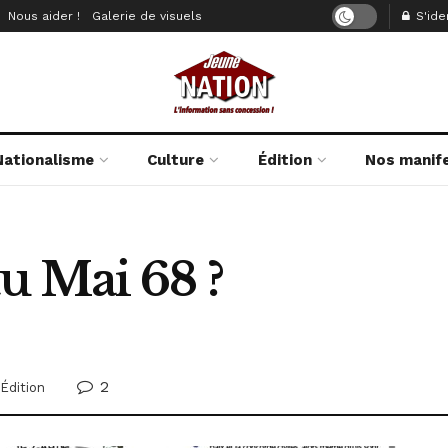
Nous aider !
Galerie de visuels
S'iden
Nationalisme
Culture
Édition
Nos manif
u Mai 68 ?
2
Édition