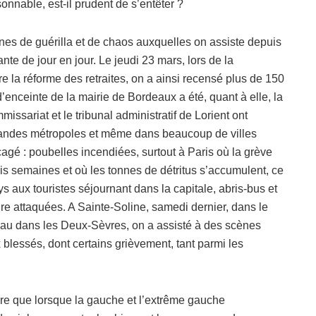
isonnable, est-il prudent de s’entêter ?
ènes de guérilla et de chaos auxquelles on assiste depuis
e de jour en jour. Le jeudi 23 mars, lors de la
e la réforme des retraites, on a ainsi recensé plus de 150
’enceinte de la mairie de Bordeaux a été, quant à elle, la
issariat et le tribunal administratif de Lorient ont
randes métropoles et même dans beaucoup de villes
agé : poubelles incendiées, surtout à Paris où la grève
s semaines et où les tonnes de détritus s’accumulent, ce
 aux touristes séjournant dans la capitale, abris-bus et
dre attaquées. A Sainte-Soline, samedi dernier, dans le
eau dans les Deux-Sèvres, on a assisté à des scènes
lessés, dont certains grièvement, tant parmi les
re que lorsque la gauche et l’extrême gauche