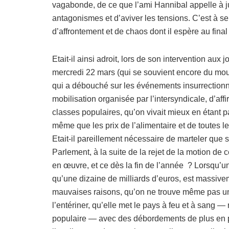
vagabonde, de ce que l’ami Hannibal appelle à just
antagonismes et d’aviver les tensions. C’est à se
d’affrontement et de chaos dont il espère au final 
Etait-il ainsi adroit, lors de son intervention au
mercredi 22 mars (qui se souvient encore du m
qui a débouché sur les événements insurrectionnel
mobilisation organisée par l’intersyndicale, d’affi
classes populaires, qu’on vivait mieux en étant 
même que les prix de l’alimentaire et de toutes 
Etait-il pareillement nécessaire de marteler que 
Parlement, à la suite de la rejet de la motion de
en œuvre, et ce dès la fin de l’année ? Lorsqu’u
qu’une dizaine de milliards d’euros, est massive
mauvaises raisons, qu’on ne trouve même pas un
l’entériner, qu’elle met le pays à feu et à sang — 
populaire — avec des débordements de plus en pl