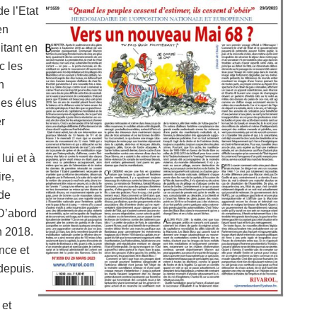
e l’Etat
en
itant en
c les
n
des élus
r
lui et à
ire,
 de
 D’abord
n 2018.
nce et
depuis.
 et