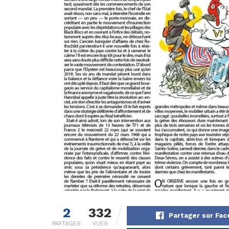
2
332
Partager sur Fa
PARTAGES
VUES