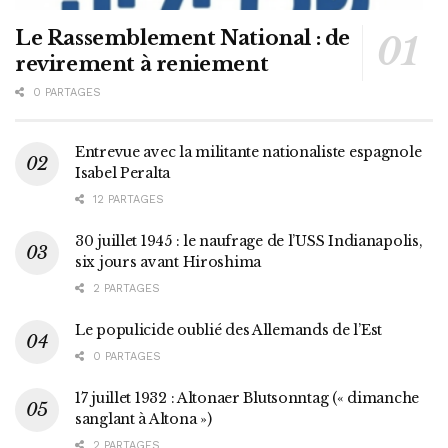
Le Rassemblement National : de
revirement à reniement
0 PARTAGES
Entrevue avec la militante nationaliste espagnole
Isabel Peralta
12 PARTAGES
30 juillet 1945 : le naufrage de l’USS Indianapolis,
six jours avant Hiroshima
2 PARTAGES
Le populicide oublié des Allemands de l’Est
0 PARTAGES
17 juillet 1932 : Altonaer Blutsonntag (« dimanche
sanglant à Altona »)
2 PARTAGES