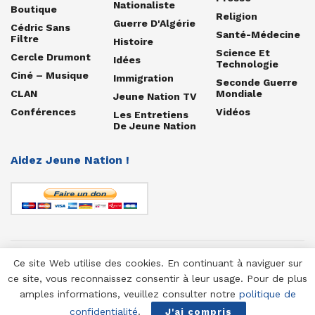
Nationaliste
Boutique
Religion
Guerre D'Algérie
Cédric Sans
Santé-Médecine
Filtre
Histoire
Science Et
Cercle Drumont
Idées
Technologie
Ciné – Musique
Immigration
Seconde Guerre
CLAN
Mondiale
Jeune Nation TV
Conférences
Vidéos
Les Entretiens
De Jeune Nation
Aidez Jeune Nation !
Ce site Web utilise des cookies. En continuant à naviguer sur
© 1958-2025 Jeune Nation
ce site, vous reconnaissez consentir à leur usage. Pour de plus
amples informations, veuillez consulter notre
politique de
confidentialité
.
J'ai compris