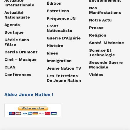
Actualité
Environnement
Édition
Internationale
Nos
Entretiens
Actualité
Manifestations
Nationaliste
Fréquence JN
Notre Actu
Agenda
Front
Presse
Nationaliste
Boutique
Religion
Guerre D'Algérie
Cédric Sans
Santé-Médecine
Filtre
Histoire
Science Et
Cercle Drumont
Idées
Technologie
Ciné – Musique
Immigration
Seconde Guerre
CLAN
Mondiale
Jeune Nation TV
Conférences
Vidéos
Les Entretiens
De Jeune Nation
Aidez Jeune Nation !