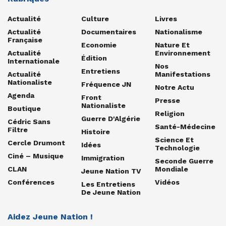
Actualité
Culture
Livres
Actualité
Documentaires
Nationalisme
Française
Economie
Nature Et
Actualité
Environnement
Édition
Internationale
Nos
Entretiens
Actualité
Manifestations
Nationaliste
Fréquence JN
Notre Actu
Agenda
Front
Presse
Nationaliste
Boutique
Religion
Guerre D'Algérie
Cédric Sans
Santé-Médecine
Filtre
Histoire
Science Et
Cercle Drumont
Idées
Technologie
Ciné – Musique
Immigration
Seconde Guerre
CLAN
Mondiale
Jeune Nation TV
Conférences
Vidéos
Les Entretiens
De Jeune Nation
Aidez Jeune Nation !