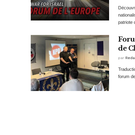
Découvre
national
patriote 
Foru
de C
par
Reda
Traducti
forum de 