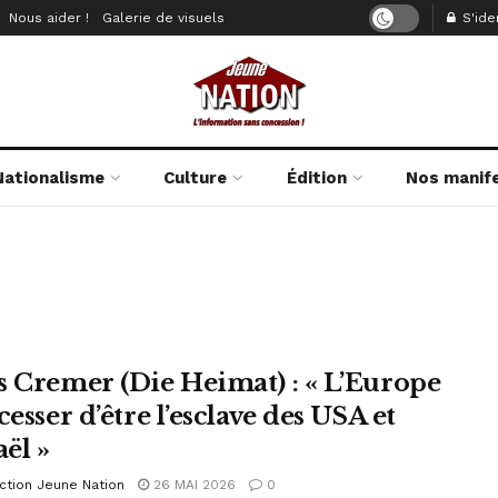
Nous aider !
Galerie de visuels
S'iden
Nationalisme
Culture
Édition
Nos manif
s Cremer (Die Heimat) : « L’Europe
cesser d’être l’esclave des USA et
aël »
ction Jeune Nation
26 MAI 2026
0