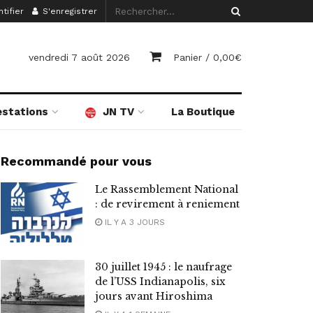
tifier
S'enregistrer
vendredi 7 août 2026
Panier /
0,00
€
estations
JN TV
La Boutique
Recommandé pour vous
Le Rassemblement National
: de revirement à reniement
IL Y A 3 JOURS
30 juillet 1945 : le naufrage
de l’USS Indianapolis, six
jours avant Hiroshima