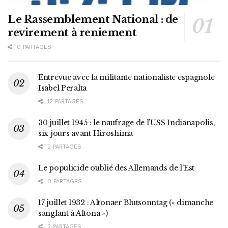
Le Rassemblement National : de
revirement à reniement
0 PARTAGES
Entrevue avec la militante nationaliste espagnole
Isabel Peralta
12 PARTAGES
30 juillet 1945 : le naufrage de l’USS Indianapolis,
six jours avant Hiroshima
2 PARTAGES
Le populicide oublié des Allemands de l’Est
0 PARTAGES
17 juillet 1932 : Altonaer Blutsonntag (« dimanche
sanglant à Altona »)
2 PARTAGES