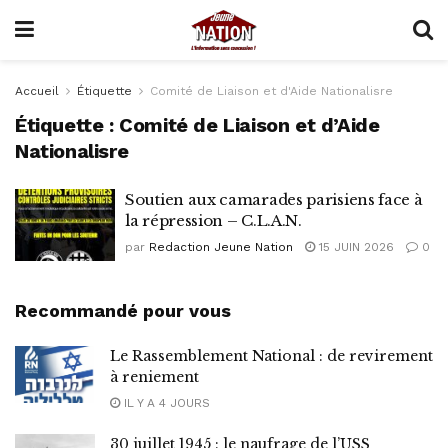
Accueil
Étiquette
Comité de Liaison et d'Aide Nationalisre
Étiquette :
Comité de Liaison et d’Aide
Nationalisre
Soutien aux camarades parisiens face à
la répression – C.L.A.N.
par
Redaction Jeune Nation
15 JUIN 2026
0
Recommandé pour vous
Le Rassemblement National : de revirement
à reniement
IL Y A 4 JOURS
30 juillet 1945 : le naufrage de l’USS