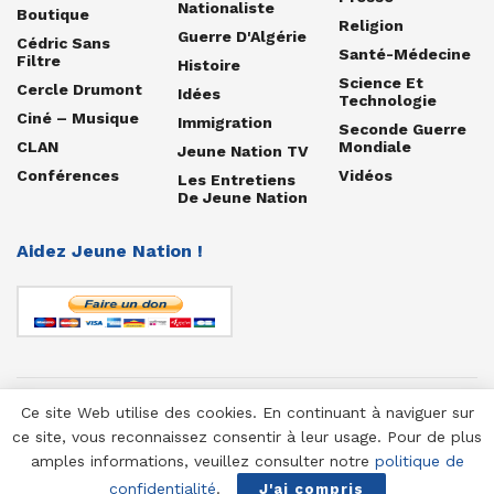
Nationaliste
Boutique
Religion
Guerre D'Algérie
Cédric Sans
Santé-Médecine
Filtre
Histoire
Science Et
Cercle Drumont
Idées
Technologie
Ciné – Musique
Immigration
Seconde Guerre
CLAN
Mondiale
Jeune Nation TV
Conférences
Vidéos
Les Entretiens
De Jeune Nation
Aidez Jeune Nation !
Ce site Web utilise des cookies. En continuant à naviguer sur
© 1958-2025 Jeune Nation
ce site, vous reconnaissez consentir à leur usage. Pour de plus
amples informations, veuillez consulter notre
politique de
confidentialité
.
J'ai compris