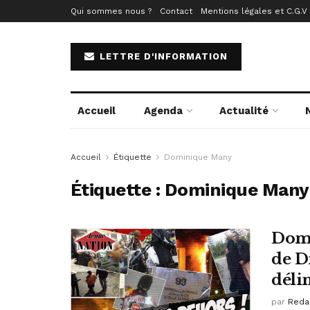
Qui sommes nous ?
Contact
Mentions légales et C.G.V
LETTRE D'INFORMATION
Accueil
Agenda
Actualité
Accueil
Étiquette
Dominique Many
Étiquette :
Dominique Many
Domi
de D
déli
par
Reda