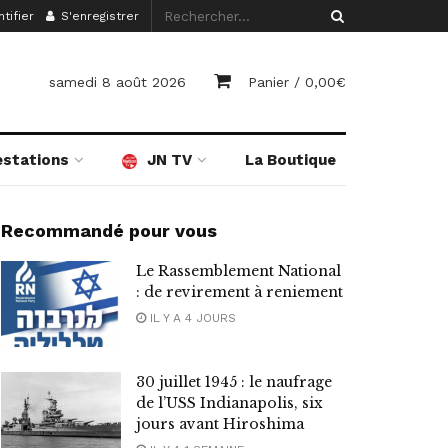
tifier
S'enregistrer
samedi 8 août 2026
Panier /
0,00
€
estations
JN TV
La Boutique
Recommandé pour vous
Le Rassemblement National
: de revirement à reniement
IL Y A 4 JOURS
30 juillet 1945 : le naufrage
de l’USS Indianapolis, six
jours avant Hiroshima