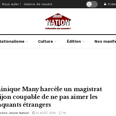
Nous aider !
Galerie de visuels
S'iden
Nationalisme
Culture
Édition
Nos manif
nique Many harcèle un magistrat
ijon coupable de ne pas aimer les
nquants étrangers
ction Jeune Nation
21 AOÛT 2014
18