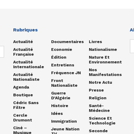
Rubriques
A
Actualité
Documentaires
Livres
Actualité
Economie
Nationalisme
Française
Édition
Nature Et
Actualité
Environnement
Entretiens
Internationale
Nos
Fréquence JN
Actualité
Manifestations
Nationaliste
Front
Notre Actu
Nationaliste
Agenda
Presse
Guerre
Boutique
D'Algérie
Religion
Cédric Sans
Histoire
Santé-
Filtre
Médecine
Idées
Cercle
Science Et
Drumont
Immigration
Technologie
Ciné –
Jeune Nation
Seconde
Musique
TV