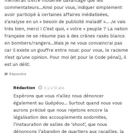
mériterait d’être modérée davantage que les
commentateurs…Ainsi pour vous, indiquer simplement
avoir participé à certaines affaires médiatisées,
s’analyse en un « besoin de publicité maladif »… Je vais
très bien, merci ! C’est quoi, « votre » peuple ? La nation
française ne se résume pas à des crânes rasés blancs
en bombers/rangers…Mais je ne vous convaincrai pas
car il existe un gouffre entre nous: pour vous, le racisme
n’est qu’une opinion. Pour moi (et pour le Code pénal), il
est un délit.
Répondre
Rédaction
il y a 12 ans
Espérons que vous n’allez nous dénoncer
également au Guépéou… Surtout quand nous vous
aurons précisé que nous rejetons encore la
légalisation des accouplements sodomites,
l’instauration de salles de ‘shoot’, que nous
dénonçons l’abandon de quartiers aux racailles, la