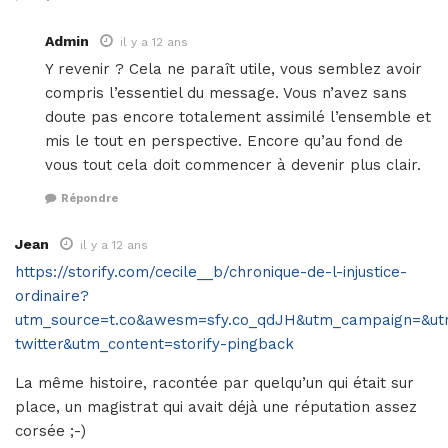
Admin
il y a 12 ans
Y revenir ? Cela ne paraît utile, vous semblez avoir
compris l’essentiel du message. Vous n’avez sans
doute pas encore totalement assimilé l’ensemble et
mis le tout en perspective. Encore qu’au fond de
vous tout cela doit commencer à devenir plus clair.
Répondre
Jean
il y a 12 ans
https://storify.com/cecile__b/chronique-de-l-injustice-
ordinaire?
utm_source=t.co&awesm=sfy.co_qdJH&utm_campaign=&ut
twitter&utm_content=storify-pingback
La même histoire, racontée par quelqu’un qui était sur
place, un magistrat qui avait déjà une réputation assez
corsée ;-)