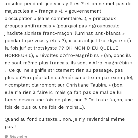
absolue pendant que vous y êtes ? et on ne met pas de
majuscules à « français »), « gouvernement
d’occupation » (sans commentaire…), « principaux
groupes antifrançais » (pourquoi pas « groupuscule
jihadiste sioniste franc-maçon illuminati anti-blancs »
pendant que vous y êtes ?), « courant juif trotzkyste » (à
la fois juif et trotskyste ?? OH MON DIEU QUELLE
HORREUR !!), « révoltes d’Afro-Magrébins » (ah, donc ils
ne sont même plus français, ils sont « Afro-maghrébin »
? Ce qui ne signifie strictement rien au passage, pas
plus qu’Européo-latin ou Américano-texan par exemple),
« comptant clairement sur Christiane Taubira » (bon,
elle n’a rien à faire ici mais ça fait pas de mal de lui
taper dessus une fois de plus, non ? De toute façon, une
fois de plus ou une fois de moins…).
Quand au fond du texte… non, je n’y reviendrai même
pas !
Répondre