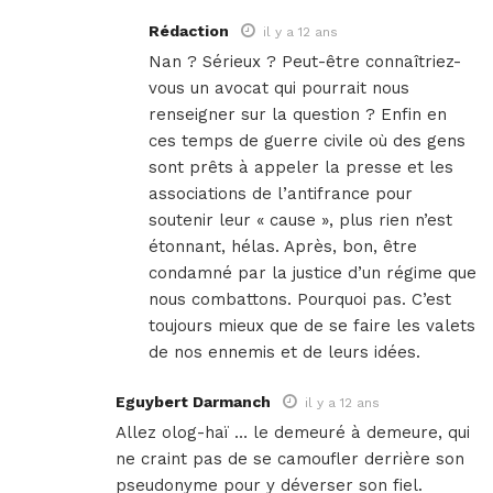
Rédaction
il y a 12 ans
Nan ? Sérieux ? Peut-être connaîtriez-
vous un avocat qui pourrait nous
renseigner sur la question ? Enfin en
ces temps de guerre civile où des gens
sont prêts à appeler la presse et les
associations de l’antifrance pour
soutenir leur « cause », plus rien n’est
étonnant, hélas. Après, bon, être
condamné par la justice d’un régime que
nous combattons. Pourquoi pas. C’est
toujours mieux que de se faire les valets
de nos ennemis et de leurs idées.
Eguybert Darmanch
il y a 12 ans
Allez olog-haï … le demeuré à demeure, qui
ne craint pas de se camoufler derrière son
pseudonyme pour y déverser son fiel.