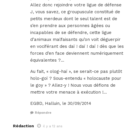
Allez donc rejoindre votre ligue de défense
J, vous savez, ce groupuscule constitué de
petits merdeux dont le seul talent est de
s’en prendre aux personnes âgées ou
incapables de se défendre, cette ligue
d’animaux malfaisants qu’on voit déguerpir
en vociférant des daï ! daï ! daï ! dès que les
forces d’en face deviennent numériquement
équivalentes ?…
Au fait, « olog-haï », se serait-ce pas plutôt
holo-goï ? Sous-entendu « holocauste pour
le goy » ? Allez-y ! Nous vous défions de
mettre votre menace à exécution !…
EGBD, Halluin, le 30/09/2014
Répondre
Rédaction
il y a 12 ans