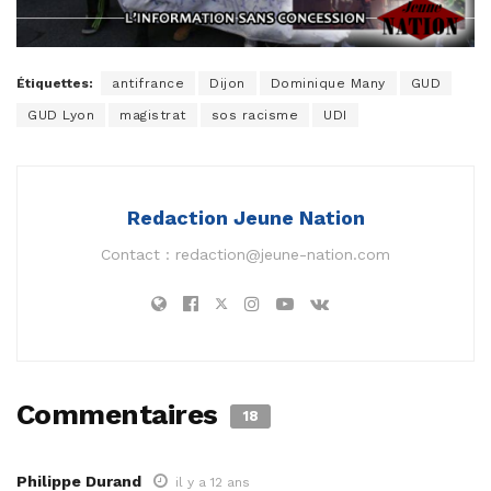
Étiquettes:
antifrance
Dijon
Dominique Many
GUD
GUD Lyon
magistrat
sos racisme
UDI
Redaction Jeune Nation
Contact :
redaction@jeune-nation.com
Commentaires
18
Philippe Durand
il y a 12 ans