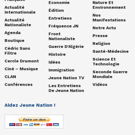
Economie
Nature Et
Actualité
Environnement
Édition
Internationale
Nos
Entretiens
Actualité
Manifestations
Nationaliste
Fréquence JN
Notre Actu
Agenda
Front
Presse
Nationaliste
Boutique
Religion
Guerre D'Algérie
Cédric Sans
Santé-Médecine
Filtre
Histoire
Science Et
Cercle Drumont
Idées
Technologie
Ciné – Musique
Immigration
Seconde Guerre
CLAN
Mondiale
Jeune Nation TV
Conférences
Vidéos
Les Entretiens
De Jeune Nation
Aidez Jeune Nation !