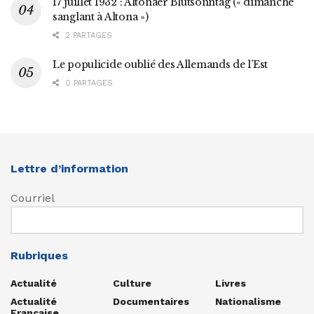
17 juillet 1932 : Altonaer Blutsonntag (« dimanche
sanglant à Altona »)
2 PARTAGES
Le populicide oublié des Allemands de l’Est
0 PARTAGES
Lettre d’information
Courriel
Rubriques
Actualité
Culture
Livres
Actualité
Documentaires
Nationalisme
Française