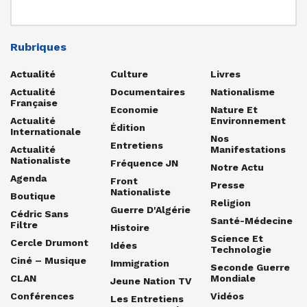
Rubriques
Actualité
Culture
Livres
Actualité
Documentaires
Nationalisme
Française
Economie
Nature Et
Actualité
Environnement
Édition
Internationale
Nos
Entretiens
Actualité
Manifestations
Nationaliste
Fréquence JN
Notre Actu
Agenda
Front
Presse
Nationaliste
Boutique
Religion
Guerre D'Algérie
Cédric Sans
Santé-Médecine
Filtre
Histoire
Science Et
Cercle Drumont
Idées
Technologie
Ciné – Musique
Immigration
Seconde Guerre
CLAN
Mondiale
Jeune Nation TV
Conférences
Vidéos
Les Entretiens